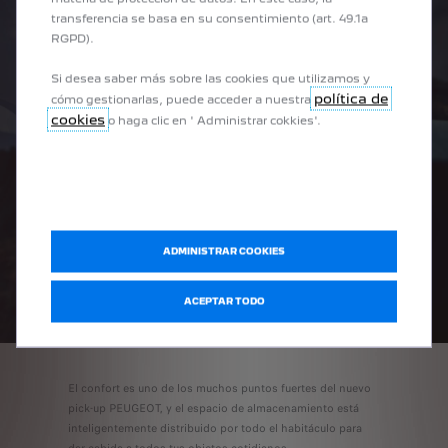
VIDA A BORDO
transferencia se basa en su consentimiento (art. 49.1a
RGPD).
Si desea saber más sobre las cookies que utilizamos y
política de
cómo gestionarlas, puede acceder a nuestra
cookies
o haga clic en ' Administrar cokkies'.
ADMINISTRAR COOKIES
ACEPTAR TODO
El confort es uno de los muchos puntos fuertes del nuevo
pick-up PEUGEOT, y el espacio de almacenamiento está
inteligentemente distribuido por todo el habitáculo para
dar cabida a todos tus objetos cotidianos.