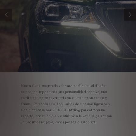
PRÉCÉDENT
SUIV
Modernidad exagerada y formas perfiladas, el diseño
exterior se impone con una personalidad asertiva, una
parrilla del radiador vertical con el León en su centro y
firmas luminosas LED. Las llantas de aleación ligera han
sido diseñadas por PEUGEOT Styling para ofrecer un
aspecto inconfundible y distintivo a la vez que garantizan
un uso intenso: ¡4x4, carga pesada o autopista!