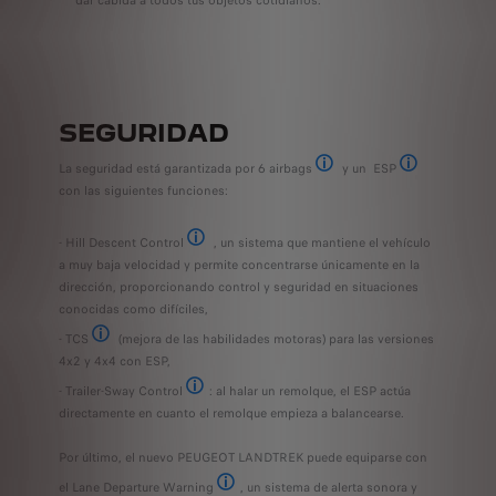
SEGURIDAD
La seguridad está garantizada por 6 airbags
y un ESP
Dependiendo de la versión, el 
Programa Electró
con las siguientes funciones:
- Hill Descent Control
, un sistema que mantiene el vehículo
Control de Descenso de Pendientes
a muy baja velocidad y permite concentrarse únicamente en la
dirección, proporcionando control y seguridad en situaciones
conocidas como difíciles,
- TCS
(mejora de las habilidades motoras) para las versiones
Sistema de Control de Tracción
4x2 y 4x4 con ESP,
- Trailer-Sway Control
: al halar un remolque, el ESP actúa
Control de balanceo del remolque.
directamente en cuanto el remolque empieza a balancearse.
Por último, el nuevo PEUGEOT LANDTREK puede equiparse con
el Lane Departure Warning
, un sistema de alerta sonora y