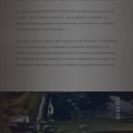
El nuevo pick-up PEUGEOT LANDTREK se distingue por ofrecer
lo mejor de los dos mundos en una longitud controlada: un
espacio interior generoso sin renunciar al tamaño del volquete,
¡el más espacioso del mercado!
Los otros puntos fuertes del nuevo pick-up PEUGEOT LANDTREK
son su modularidad, su adherencia distintiva PEUGEOT y su
diseño robusto, conservando al mismo tiempo los fundamentos
del "Pick-up de una tonelada": una gran capacidad de carga y de
remolque combinada con una verdadera capacidad todoterreno.
DISEÑO